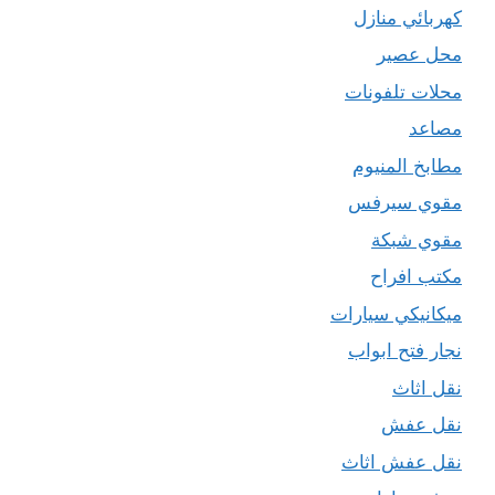
كهربائي منازل
محل عصير
محلات تلفونات
مصاعد
مطابخ المنيوم
مقوي سيرفس
مقوي شبكة
مكتب افراح
ميكانيكي سيارات
نجار فتح ابواب
نقل اثاث
نقل عفش
نقل عفش اثاث