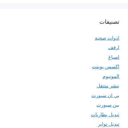
تصنيفات
ادوات صحية
ارفف
اصباغ
اكسس بوينت
المونيوم
بنشر متنقل
بي ان سبورت
بين سبورت
تبديل بطاريات
تبديل تواير