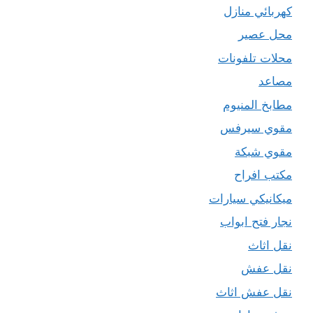
كهربائي منازل
محل عصير
محلات تلفونات
مصاعد
مطابخ المنيوم
مقوي سيرفس
مقوي شبكة
مكتب افراح
ميكانيكي سيارات
نجار فتح ابواب
نقل اثاث
نقل عفش
نقل عفش اثاث