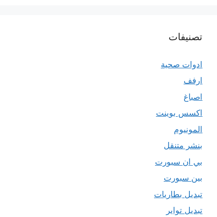
تصنيفات
ادوات صحية
ارفف
اصباغ
اكسس بوينت
المونيوم
بنشر متنقل
بي ان سبورت
بين سبورت
تبديل بطاريات
تبديل تواير