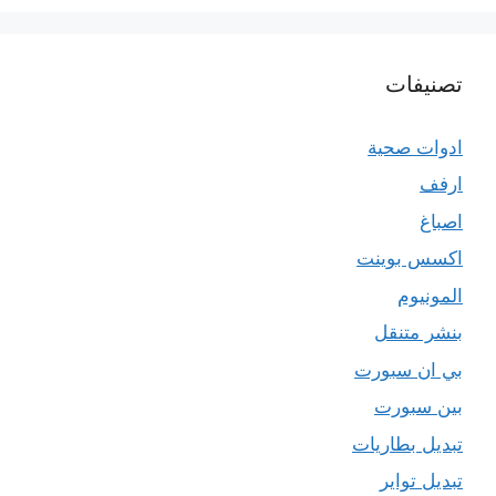
تصنيفات
ادوات صحية
ارفف
اصباغ
اكسس بوينت
المونيوم
بنشر متنقل
بي ان سبورت
بين سبورت
تبديل بطاريات
تبديل تواير