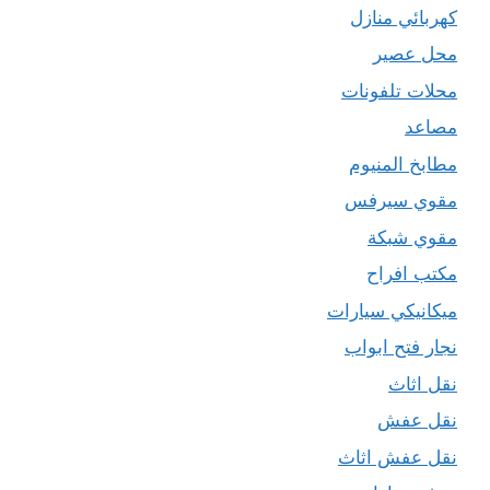
كهربائي منازل
محل عصير
محلات تلفونات
مصاعد
مطابخ المنيوم
مقوي سيرفس
مقوي شبكة
مكتب افراح
ميكانيكي سيارات
نجار فتح ابواب
نقل اثاث
نقل عفش
نقل عفش اثاث