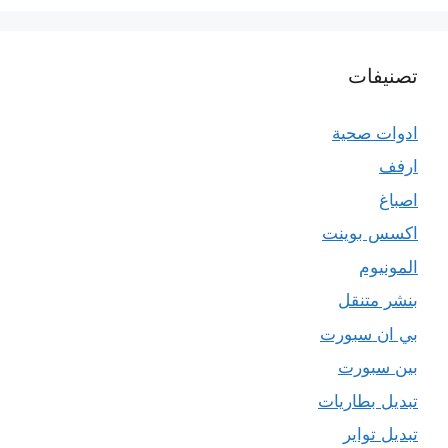
تصنيفات
ادوات صحية
ارفف
اصباغ
اكسس بوينت
المونيوم
بنشر متنقل
بي ان سبورت
بين سبورت
تبديل بطاريات
تبديل تواير