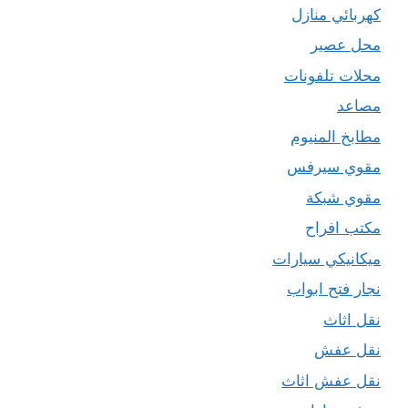
كهربائي منازل
محل عصير
محلات تلفونات
مصاعد
مطابخ المنيوم
مقوي سيرفس
مقوي شبكة
مكتب افراح
ميكانيكي سيارات
نجار فتح ابواب
نقل اثاث
نقل عفش
نقل عفش اثاث