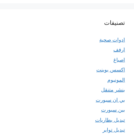
تصنيفات
ادوات صحية
ارفف
اصباغ
اكسس بوينت
المونيوم
بنشر متنقل
بي ان سبورت
بين سبورت
تبديل بطاريات
تبديل تواير