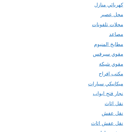
كهربائي منازل
محل عصير
محلات تلفونات
مصاعد
مطابخ المنيوم
مقوي سيرفس
مقوي شبكة
مكتب افراح
ميكانيكي سيارات
نجار فتح ابواب
نقل اثاث
نقل عفش
نقل عفش اثاث