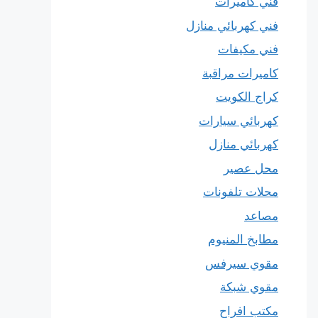
فني كاميرات
فني كهربائي منازل
فني مكيفات
كاميرات مراقبة
كراج الكويت
كهربائي سيارات
كهربائي منازل
محل عصير
محلات تلفونات
مصاعد
مطابخ المنيوم
مقوي سيرفس
مقوي شبكة
مكتب افراح