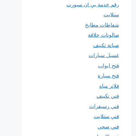
رقم خدمة بي ان سبورت
ستلايت
شفاطات مطابخ
صالونات حلاقة
صيانة تكييف
غسيل سيارات
فتح ابواب
فتح سيارة
فلاتر مياه
فني تكييف
فني رسيفرات
فني ستلايت
فني صحي