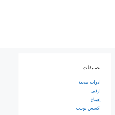
تصنيفات
ادوات صحية
ارفف
اصباغ
اكسس بوينت