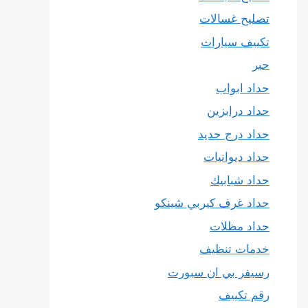
تصليح غسالات
تكييف سيارات
حبر
حداد ابواب
حداد درابزين
حداد درج حديد
حداد ديوانيات
حداد شبابيك
حداد غرف كيربي شينكو
حداد مظلات
خدمات تنظيف
رسيفر بي ان سبورت
رقم تكييف