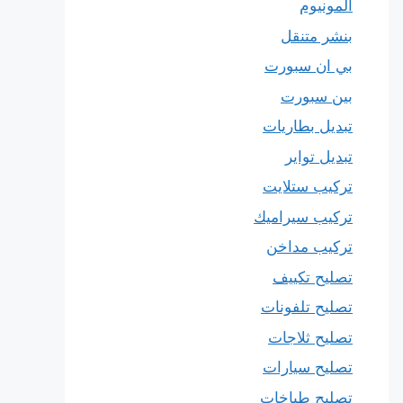
المونيوم
بنشر متنقل
بي ان سبورت
بين سبورت
تبديل بطاريات
تبديل تواير
تركيب ستلايت
تركيب سيراميك
تركيب مداخن
تصليح تكييف
تصليح تلفونات
تصليح ثلاجات
تصليح سيارات
تصليح طباخات