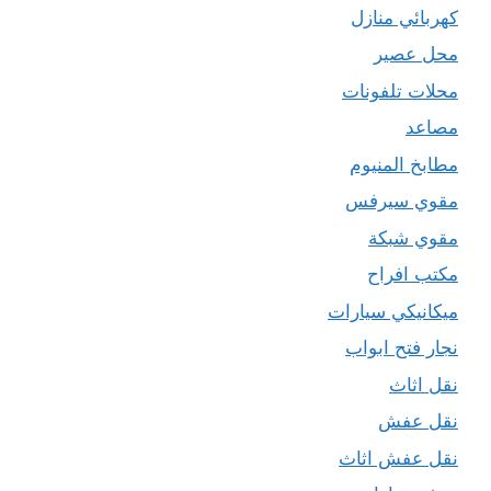
كهربائي منازل
محل عصير
محلات تلفونات
مصاعد
مطابخ المنيوم
مقوي سيرفس
مقوي شبكة
مكتب افراح
ميكانيكي سيارات
نجار فتح ابواب
نقل اثاث
نقل عفش
نقل عفش اثاث