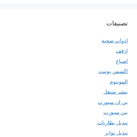
تصنيفات
ادوات صحية
ارفف
اصباغ
اكسس بوينت
المونيوم
بنشر متنقل
بي ان سبورت
بين سبورت
تبديل بطاريات
تبديل تواير