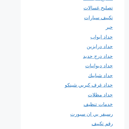
تصليح غسالات
تكييف سيارات
حبر
حداد ابواب
حداد درابزين
حداد درج حديد
حداد ديوانيات
حداد شبابيك
حداد غرف كيربي شينكو
حداد مظلات
خدمات تنظيف
رسيفر بي ان سبورت
رقم تكييف