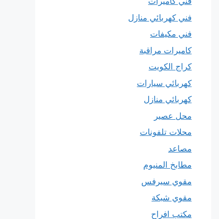
فني كاميرات
فني كهربائي منازل
فني مكيفات
كاميرات مراقبة
كراج الكويت
كهربائي سيارات
كهربائي منازل
محل عصير
محلات تلفونات
مصاعد
مطابخ المنيوم
مقوي سيرفس
مقوي شبكة
مكتب افراح