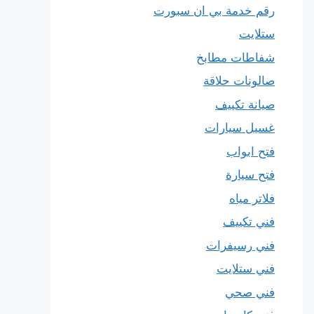
رقم خدمة بي ان سبورت
ستلايت
شفاطات مطابخ
صالونات حلاقة
صيانة تكييف
غسيل سيارات
فتح ابواب
فتح سيارة
فلاتر مياه
فني تكييف
فني رسيفرات
فني ستلايت
فني صحي