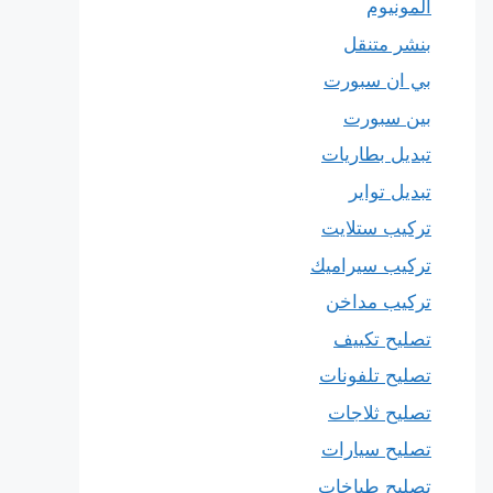
المونيوم
بنشر متنقل
بي ان سبورت
بين سبورت
تبديل بطاريات
تبديل تواير
تركيب ستلايت
تركيب سيراميك
تركيب مداخن
تصليح تكييف
تصليح تلفونات
تصليح ثلاجات
تصليح سيارات
تصليح طباخات