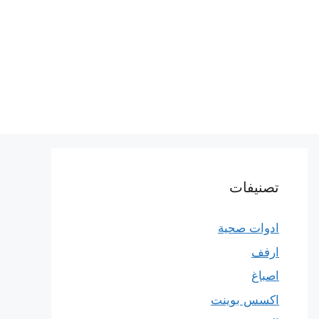
تصنيفات
ادوات صحية
ارفف
اصباغ
اكسس بوينت