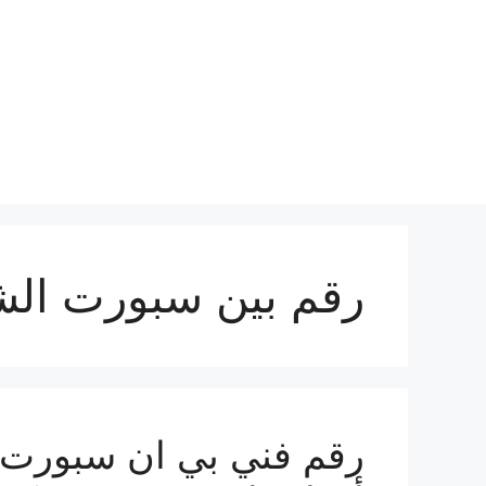
نتقل
لى
لمحتوى
رقم بين سبورت الش