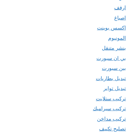
ارفف
اصباغ
اكسس بوينت
المونيوم
بنشر متنقل
بي ان سبورت
بين سبورت
تبديل بطاريات
تبديل تواير
تركيب ستلايت
تركيب سيراميك
تركيب مداخن
تصليح تكييف