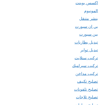
اكسس بوينت
المونيوم
بنشر متنقل
بي ان سبورت
بين سبورت
تبديل بطاريات
تبديل تواير
تركيب ستلايت
تركيب سيراميك
تركيب مداخن
تصليح تكييف
تصليح تلفونات
تصليح ثلاجات
تصليح سيارات