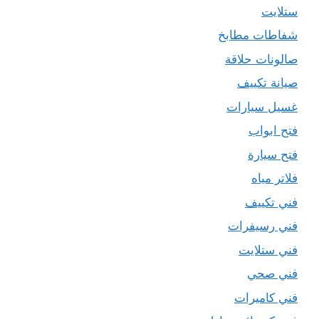
ستلايت
شفاطات مطابخ
صالونات حلاقة
صيانة تكييف
غسيل سيارات
فتح ابواب
فتح سيارة
فلاتر مياه
فني تكييف
فني رسيفرات
فني ستلايت
فني صحي
فني كاميرات