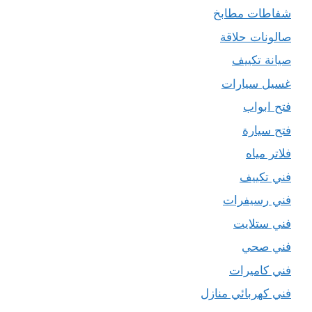
شفاطات مطابخ
صالونات حلاقة
صيانة تكييف
غسيل سيارات
فتح ابواب
فتح سيارة
فلاتر مياه
فني تكييف
فني رسيفرات
فني ستلايت
فني صحي
فني كاميرات
فني كهربائي منازل