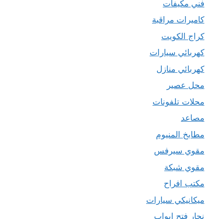
فني مكيفات
كاميرات مراقبة
كراج الكويت
كهربائي سيارات
كهربائي منازل
محل عصير
محلات تلفونات
مصاعد
مطابخ المنيوم
مقوي سيرفس
مقوي شبكة
مكتب افراح
ميكانيكي سيارات
نجار فتح ابواب