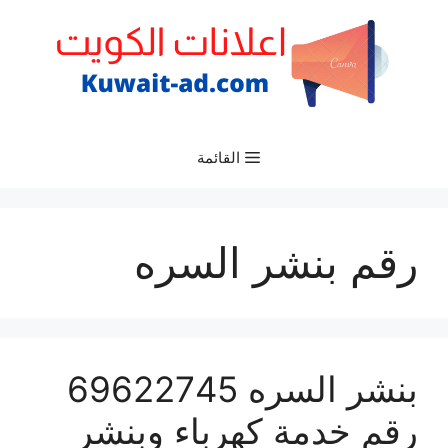
نتقل
لى
لمحتوى
القائمة
رقم بنشر السره
بنشر السره 69622745
رقم خدمة كهرباء وبنشر