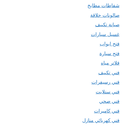
شفاطات مطابخ
صالونات حلاقة
صيانة تكييف
غسيل سيارات
فتح ابواب
فتح سيارة
فلاتر مياه
فني تكييف
فني رسيفرات
فني ستلايت
فني صحي
فني كاميرات
فني كهربائي منازل