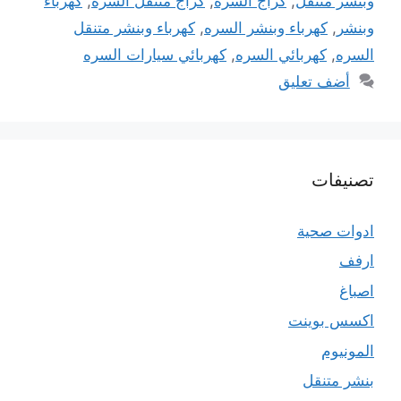
وبنشر متنقل
,
كراج السره
,
كراج متنقل السره
,
كهرباء
وبنشر
,
كهرباء وبنشر السره
,
كهرباء وبنشر متنقل
السره
,
كهربائي السره
,
كهربائي سيارات السره
أضف تعليق
تصنيفات
ادوات صحية
ارفف
اصباغ
اكسس بوينت
المونيوم
بنشر متنقل