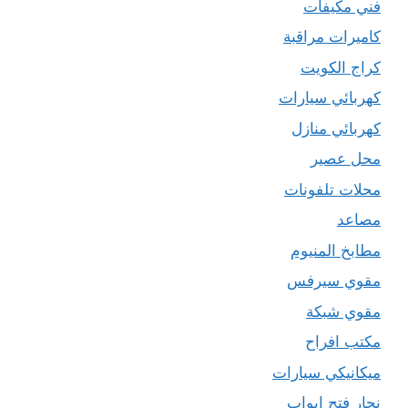
فني مكيفات
كاميرات مراقبة
كراج الكويت
كهربائي سيارات
كهربائي منازل
محل عصير
محلات تلفونات
مصاعد
مطابخ المنيوم
مقوي سيرفس
مقوي شبكة
مكتب افراح
ميكانيكي سيارات
نجار فتح ابواب