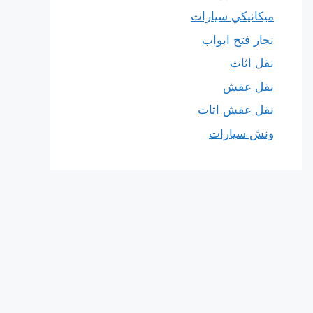
ميكانيكي سيارات
نجار فتح ابواب
نقل اثاث
نقل عفش
نقل عفش اثاث
ونش سيارات