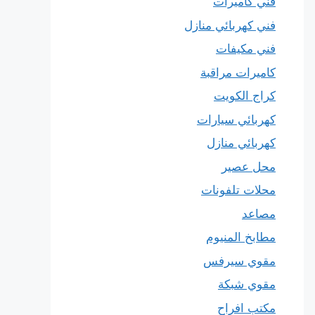
فني كاميرات
فني كهربائي منازل
فني مكيفات
كاميرات مراقبة
كراج الكويت
كهربائي سيارات
كهربائي منازل
محل عصير
محلات تلفونات
مصاعد
مطابخ المنيوم
مقوي سيرفس
مقوي شبكة
مكتب افراح