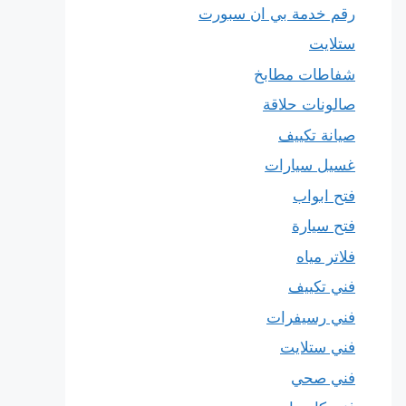
رقم خدمة بي ان سبورت
ستلايت
شفاطات مطابخ
صالونات حلاقة
صيانة تكييف
غسيل سيارات
فتح ابواب
فتح سيارة
فلاتر مياه
فني تكييف
فني رسيفرات
فني ستلايت
فني صحي