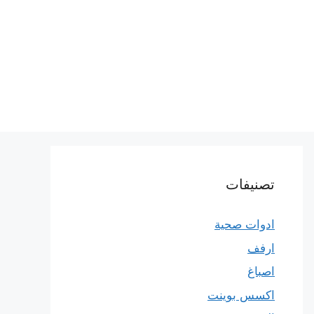
تصنيفات
ادوات صحية
ارفف
اصباغ
اكسس بوينت