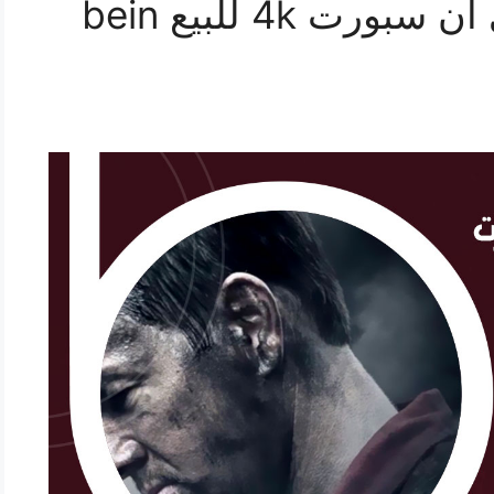
69622714 / رسيفر بي ان سبورت 4k للبيع bein