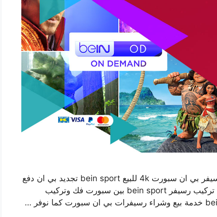
فني تركيب رسيفر بي ان سبورت البر بالكويت رسيفر بي ان سبورت 4k للبيع bein sport تجديد بي ان دفع
اشتراك باقات بين سبورت طلب رسيفر اون لاين تركيب رسيفر bein sport بين سبورت فك وتركيب