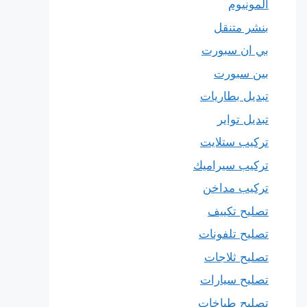
المونيوم
بنشر متنقل
بي ان سبورت
بين سبورت
تبديل بطاريات
تبديل تواير
تركيب ستلايت
تركيب سيراميك
تركيب مداخن
تصليح تكييف
تصليح تلفونات
تصليح ثلاجات
تصليح سيارات
تصليح طباخات