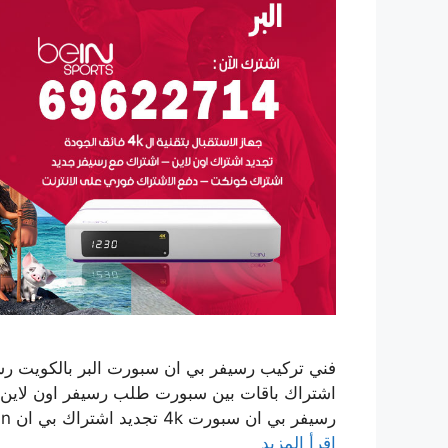
رسيفر بي ان سبورت 4k تجديد اشتراك بي ان bein خدمة بيع وشراء رسيفرات بي ان سبورت كما نوفر …
اقرأ المزيد