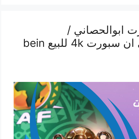
 ابوالحصاني /
69622714 / رسيفر بي ان سبورت 4k للبيع bein