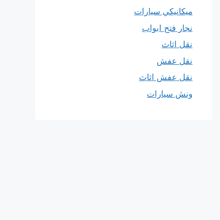
ميكانيكي سيارات
نجار فتح ابواب
نقل اثاث
نقل عفش
نقل عفش اثاث
ونش سيارات