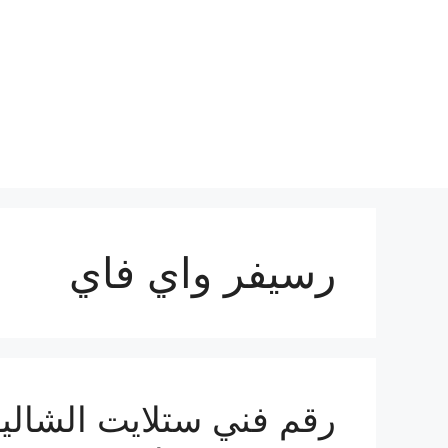
نتقل
لى
لمحتوى
رسيفر واي فاي