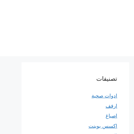
تصنيفات
ادوات صحية
ارفف
اصباغ
اكسس بوينت