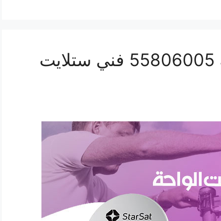
رقم فني ستلايت الواحة 55806005 فني ستلايت