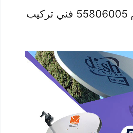
رقم فني ستلايت السلام 55806005 فني تركيب