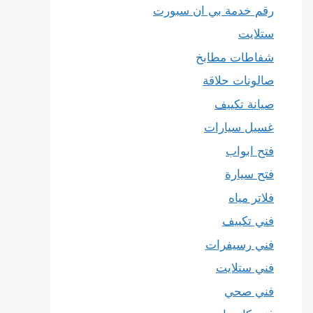
رقم خدمة بي ان سبورت
ستلايت
شفاطات مطابخ
صالونات حلاقة
صيانة تكييف
غسيل سيارات
فتح ابواب
فتح سيارة
فلاتر مياه
فني تكييف
فني رسيفرات
فني ستلايت
فني صحي