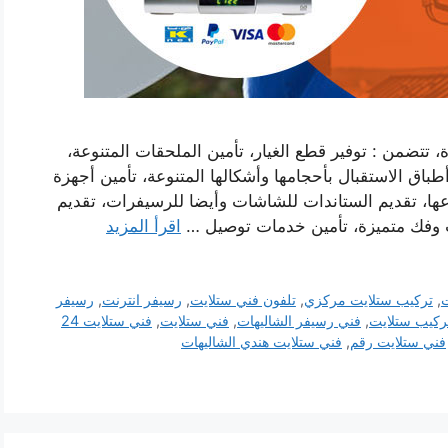
تتضمن : توفير قطع الغيار، تأمين الملحقات المتنوعة،
باق الاستقبال بأحجامها وأشكالها المتنوعة، تأمين أجهزة
اعها، تقديم الستاندات للشاشات وأيضا للرسيفرات، تقديم
 وفك متميزة، تأمين خدمات توصيل …
اقرأ المزيد
ت
,
تركيب ستلايت مركزي
,
تلفون فني ستلايت
,
رسيفر انترنت
,
رسيفر
ركيب ستلايت
,
فني رسيفر الشاليهات
,
فني ستلايت
,
فني ستلايت 24
فني ستلايت رقم
,
فني ستلايت هندي الشاليهات