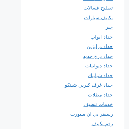
تصليح غسالات
تكييف سيارات
حبر
حداد ابواب
حداد درابزين
حداد درج حديد
حداد ديوانيات
حداد شبابيك
حداد غرف كيربي شينكو
حداد مظلات
خدمات تنظيف
رسيفر بي ان سبورت
رقم تكييف