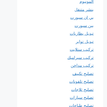
المونيوم
بنشر متنقل
بي ان سبورت
بين سبورت
تبديل بطاريات
تبديل تواير
تركيب ستلايت
تركيب سيراميك
تركيب مداخن
تصليح تكييف
تصليح تلفونات
تصليح ثلاجات
تصليح سيارات
تصليح طباخات