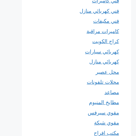
فني كاميرات
فني كهربائي منازل
فني مكيفات
كاميرات مراقبة
كراج الكويت
كهربائي سيارات
كهربائي منازل
محل عصير
محلات تلفونات
مصاعد
مطابخ المنيوم
مقوي سيرفس
مقوي شبكة
مكتب افراح