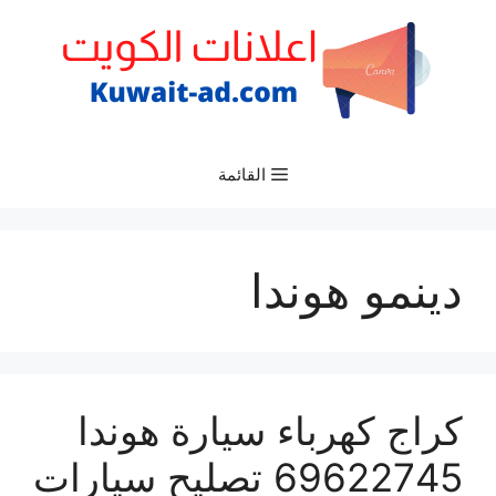
نتقل
لى
لمحتوى
القائمة
دينمو هوندا
كراج كهرباء سيارة هوندا
69622745 تصليح سيارات