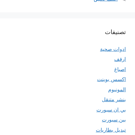
تصنيفات
ادوات صحية
ارفف
اصباغ
اكسس بوينت
المونيوم
بنشر متنقل
بي ان سبورت
بين سبورت
تبديل بطاريات