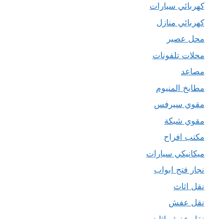
كهربائي سيارات
كهربائي منازل
محل عصير
محلات تلفونات
مصاعد
مطابخ المنيوم
مقوي سيرفس
مقوي شبكة
مكتب افراح
ميكانيكي سيارات
نجار فتح ابواب
نقل اثاث
نقل عفش
نقل عفش اثاث