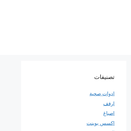
تصنيفات
ادوات صحية
ارفف
اصباغ
اكسس بوينت