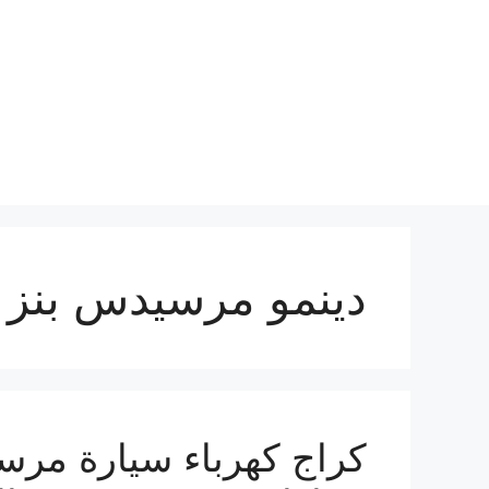
نتقل
لى
لمحتوى
دينمو مرسيدس بنز