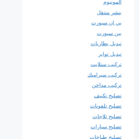
المونيوم
بنشر متنقل
بي ان سبورت
بين سبورت
تبديل بطاريات
تبديل تواير
تركيب ستلايت
تركيب سيراميك
تركيب مداخن
تصليح تكييف
تصليح تلفونات
تصليح ثلاجات
تصليح سيارات
تصليح طباخات