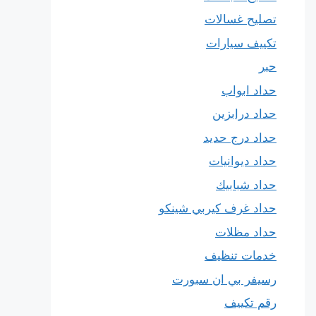
تصليح غسالات
تكييف سيارات
حبر
حداد ابواب
حداد درابزين
حداد درج حديد
حداد ديوانيات
حداد شبابيك
حداد غرف كيربي شينكو
حداد مظلات
خدمات تنظيف
رسيفر بي ان سبورت
رقم تكييف