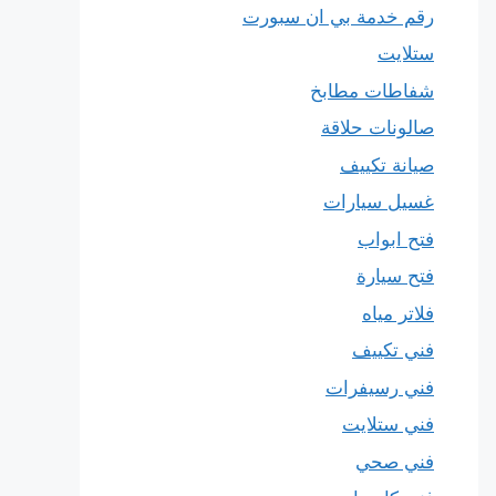
رقم خدمة بي ان سبورت
ستلايت
شفاطات مطابخ
صالونات حلاقة
صيانة تكييف
غسيل سيارات
فتح ابواب
فتح سيارة
فلاتر مياه
فني تكييف
فني رسيفرات
فني ستلايت
فني صحي