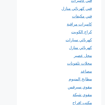
فني كاميرات
فني كهربائي منازل
فني مكيفات
كاميرات مراقبة
كراج الكويت
كهربائي سيارات
كهربائي منازل
محل عصير
محلات تلفونات
مصاعد
مطابخ المنيوم
مقوي سيرفس
مقوي شبكة
مكتب افراح