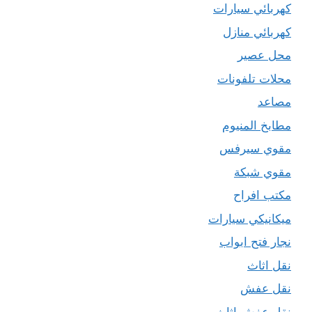
كهربائي سيارات
كهربائي منازل
محل عصير
محلات تلفونات
مصاعد
مطابخ المنيوم
مقوي سيرفس
مقوي شبكة
مكتب افراح
ميكانيكي سيارات
نجار فتح ابواب
نقل اثاث
نقل عفش
نقل عفش اثاث