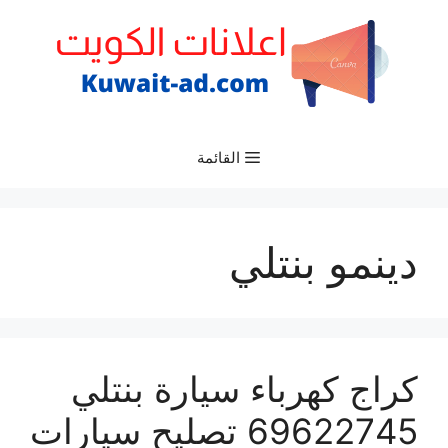
نتقل
لى
لمحتوى
القائمة
دينمو بنتلي
كراج كهرباء سيارة بنتلي
69622745 تصليح سيارات