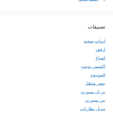
تصنيفات
ادوات صحية
ارفف
اصباغ
اكسس بوينت
المونيوم
بنشر متنقل
بي ان سبورت
بين سبورت
تبديل بطاريات