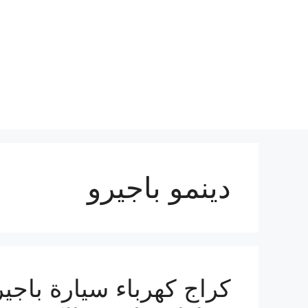
نتقل
لى
لمحتوى
دينمو باجيرو