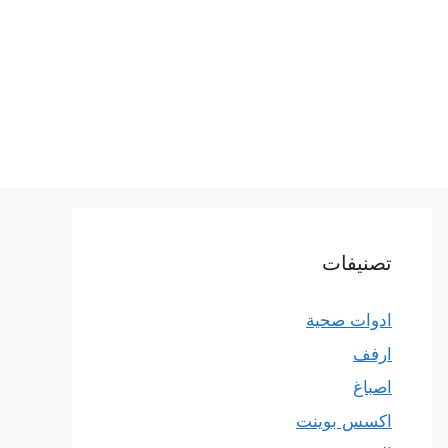
تصنيفات
ادوات صحية
ارفف
اصباغ
اكسس بوينت