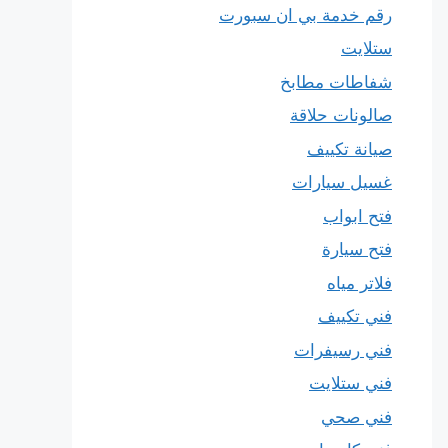
رقم خدمة بي ان سبورت
ستلايت
شفاطات مطابخ
صالونات حلاقة
صيانة تكييف
غسيل سيارات
فتح ابواب
فتح سيارة
فلاتر مياه
فني تكييف
فني رسيفرات
فني ستلايت
فني صحي