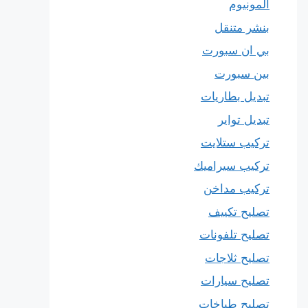
المونيوم
بنشر متنقل
بي ان سبورت
بين سبورت
تبديل بطاريات
تبديل تواير
تركيب ستلايت
تركيب سيراميك
تركيب مداخن
تصليح تكييف
تصليح تلفونات
تصليح ثلاجات
تصليح سيارات
تصليح طباخات