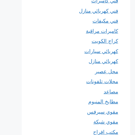
فني كاميرات
فني كهربائي منازل
فني مكيفات
كاميرات مراقبة
كراج الكويت
كهربائي سيارات
كهربائي منازل
محل عصير
محلات تلفونات
مصاعد
مطابخ المنيوم
مقوي سيرفس
مقوي شبكة
مكتب افراح