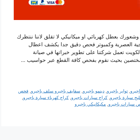
 وشعورك بعطل كهربائي او ميكانيكي لا تقلق لاننا ننتظرك
وجية العصرية وكمبوتر فحص دقيق جدا يكشف اعطال
الكويت تعمل شركتنا على تطوير خبراتها في صيانة
مختصين بحيث نقوم بفحص كافة القطع عبر حواسيب …
اجيرو
,
تواير باجيرو
,
دينمو باجيرو
,
سفايف باجيرو سلف باجيرو
,
فحص
يح سيارة باجيرو
,
كراج سيارات باجيرو
,
كراج كهرباء سيارة باجيرو
,
سيارات باجيرو
,
مكيكانيكي باجيرو