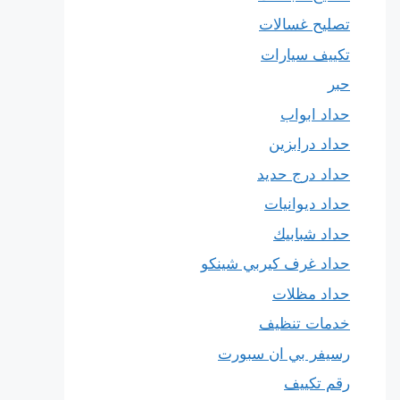
تصليح غسالات
تكييف سيارات
حبر
حداد ابواب
حداد درابزين
حداد درج حديد
حداد ديوانيات
حداد شبابيك
حداد غرف كيربي شينكو
حداد مظلات
خدمات تنظيف
رسيفر بي ان سبورت
رقم تكييف