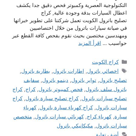
التكنولوجية العصرية وكمبوتر فحص دقيق جدا يكشف
اعطال السيارات بدقة وجودة عالية, كراج
تصليح باترول الكويت تعمل شركتنا على تطوير خبراتها
في صيانة سيارات باترول من خلال اختصاصيين
ومهندسين مختصين بحيث نقوم بفحص كافة القطع عبر
حواسيب …
اقرأ المزيد
التصنيفات
كراج الكويت
الوسوم
اخصائي باترول
,
اطارات باترول
,
بطارية باترول
,
تصليح باترول
,
تواير باترول
,
دينمو باترول
,
سفايف
باترول سلف باترول
,
فحص كمبيوتر باترول
,
كراج
,
كراج
تصليح سيارات باترول
,
كراج تصليح سيارة باترول
,
كراج
سيارات باترول
,
كراج كهرباء سيارة باترول
,
كهرباء
سيارة
,
كهرباء كراج
,
كهربائي سيارات باترول
,
متخصص
سيارات باترول
,
مكيكانيكي باترول
أضف تعليق