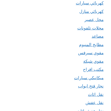
كهربائي سيارات
كهربائي منازل
محل عصير
محلات تلفونات
مصاعد
مطابخ المنيوم
مقوي سيرفس
مقوي شبكة
مكتب افراح
ميكانيكي سيارات
نجار فتح ابواب
نقل اثاث
نقل عفش
نقل عفش اثاث