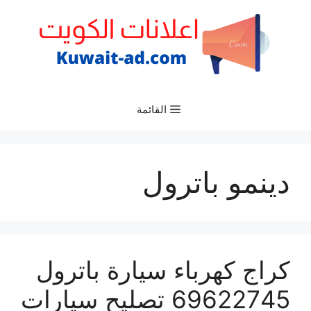
نتقل
لى
لمحتوى
القائمة
دينمو باترول
كراج كهرباء سيارة باترول
69622745 تصليح سيارات