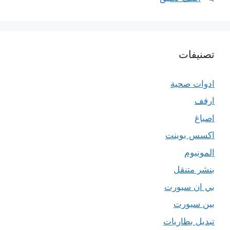
تصنيفات
ادوات صحية
ارفف
اصباغ
اكسس بوينت
المونيوم
بنشر متنقل
بي ان سبورت
بين سبورت
تبديل بطاريات