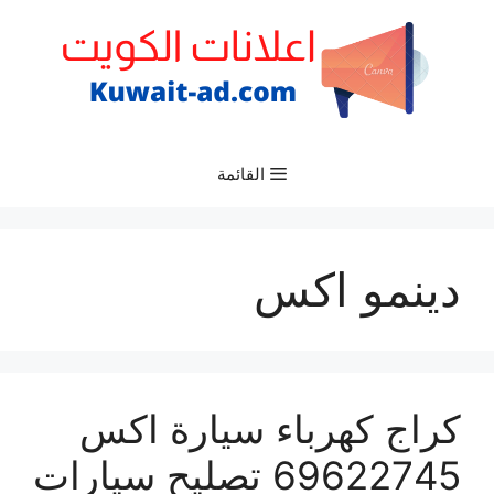
نتقل
لى
لمحتوى
القائمة
دينمو اكس
كراج كهرباء سيارة اكس
69622745 تصليح سيارات