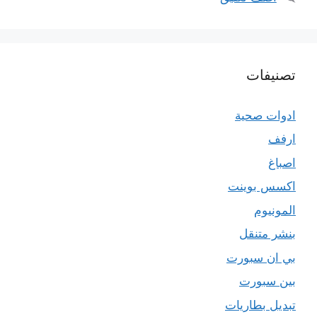
تصنيفات
ادوات صحية
ارفف
اصباغ
اكسس بوينت
المونيوم
بنشر متنقل
بي ان سبورت
بين سبورت
تبديل بطاريات