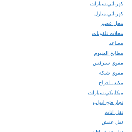
كهربائي سيارات
كهربائي منازل
محل عصير
محلات تلفونات
مصاعد
مطابخ المنيوم
مقوي سيرفس
مقوي شبكة
مكتب افراح
ميكانيكي سيارات
نجار فتح ابواب
نقل اثاث
نقل عفش
نقل عفش اثاث