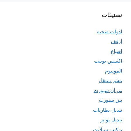
تصنيفات
ادوات صحية
ارفف
اصباغ
اكسس بوينت
المونيوم
بنشر متنقل
بي ان سبورت
بين سبورت
تبديل بطاريات
تبديل تواير
تركيب ستلايت