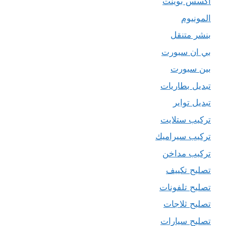
اكسس بوينت
المونيوم
بنشر متنقل
بي ان سبورت
بين سبورت
تبديل بطاريات
تبديل تواير
تركيب ستلايت
تركيب سيراميك
تركيب مداخن
تصليح تكييف
تصليح تلفونات
تصليح ثلاجات
تصليح سيارات