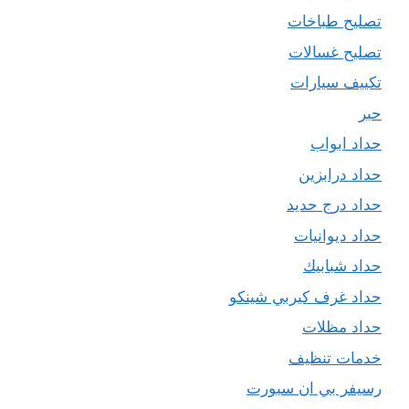
تصليح طباخات
تصليح غسالات
تكييف سيارات
حبر
حداد ابواب
حداد درابزين
حداد درج حديد
حداد ديوانيات
حداد شبابيك
حداد غرف كيربي شينكو
حداد مظلات
خدمات تنظيف
رسيفر بي ان سبورت