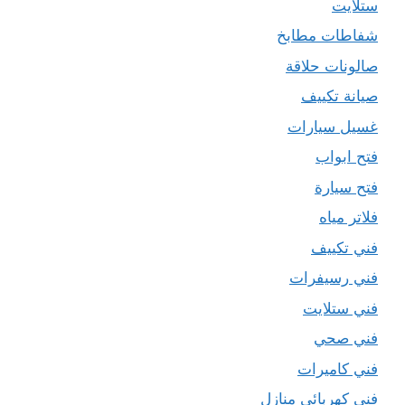
ستلايت
شفاطات مطابخ
صالونات حلاقة
صيانة تكييف
غسيل سيارات
فتح ابواب
فتح سيارة
فلاتر مياه
فني تكييف
فني رسيفرات
فني ستلايت
فني صحي
فني كاميرات
فني كهربائي منازل