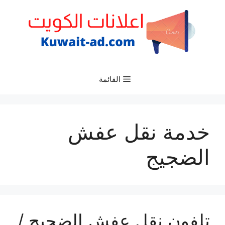
نتقل
لى
لمحتوى
القائمة
خدمة نقل عفش
الضجيج
تلفون نقل عفش الضجيج /