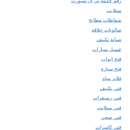
رقم خدمة بي ان سبورت
ستلايت
شفاطات مطابخ
صالونات حلاقة
صيانة تكييف
غسيل سيارات
فتح ابواب
فتح سيارة
فلاتر مياه
فني تكييف
فني رسيفرات
فني ستلايت
فني صحي
فني كاميرات