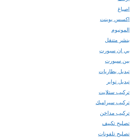
اصباغ
اكسس بوينت
المونيوم
بنشر متنقل
بي ان سبورت
بين سبورت
تبديل بطاريات
تبديل تواير
تركيب ستلايت
تركيب سيراميك
تركيب مداخن
تصليح تكييف
تصليح تلفونات