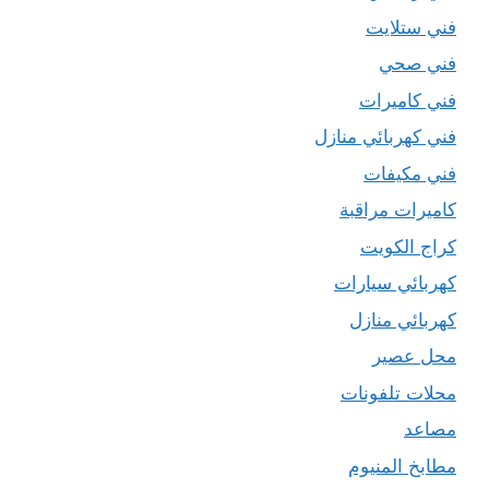
فني ستلايت
فني صحي
فني كاميرات
فني كهربائي منازل
فني مكيفات
كاميرات مراقبة
كراج الكويت
كهربائي سيارات
كهربائي منازل
محل عصير
محلات تلفونات
مصاعد
مطابخ المنيوم