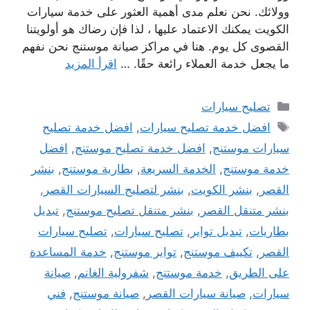
وولائك. نحن نعلم مدى أهمية العثور على خدمة سيارات
الكويت يمكنك الاعتماد عليها ، لذا فإن رضاك ​​هو أولويتنا
القصوى كل يوم. هنا في مراكز صيانة موستنج نحن نفهم
ما يجعل خدمة العملاء رائعة حقًا. …
اقرأ المزيد
التصنيفات
تصليح سيارات
الوسوم
افضل خدمة تصليح سيارات
,
افضل خدمة تصليح
سيارات موستنج
,
افضل خدمة تصليح موستنج
,
افضل
خدمة موستنج
,
الخدمة السريعة
,
بطارية موستنج
,
بنشر
القصر
,
بنشر الكويت
,
بنشر لتصليح السيارات القصر
,
بنشر متنقل القصر
,
بنشر متنقل تصليح موستنج
,
تبديل
بطاريات
,
تبديل تواير
,
تصليح سيارات
,
تصليح سيارات
القصر
,
تكييف موستنج
,
تواير موستنج
,
خدمة المساعدة
على الطريق
,
خدمة موستنج
,
شفرولية الغانم
,
صيانة
سيارات
,
صيانة سيارات القصر
,
صيانة موستنج
,
فني