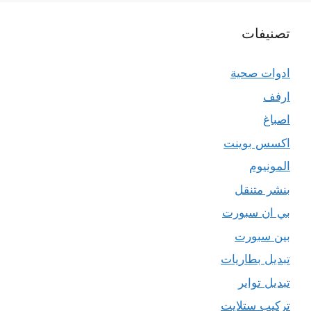
تصنيفات
ادوات صحية
ارفف
اصباغ
اكسس بوينت
المونيوم
بنشر متنقل
بي ان سبورت
بين سبورت
تبديل بطاريات
تبديل تواير
تركيب ستلايت