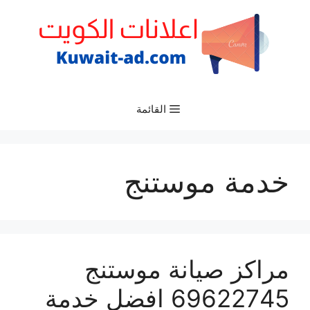
نتقل
لى
لمحتوى
القائمة
خدمة موستنج
مراكز صيانة موستنج
69622745 افضل خدمة