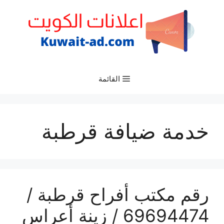
نتقل
لى
لمحتوى
القائمة
خدمة ضيافة قرطبة
رقم مكتب أفراح قرطبة /
69694474 / زينة أعراس