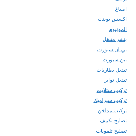
اصباغ
اكسس بوينت
المونيوم
بنشر متنقل
بي ان سبورت
بين سبورت
تبديل بطاريات
تبديل تواير
تركيب ستلايت
تركيب سيراميك
تركيب مداخن
تصليح تكييف
تصليح تلفونات