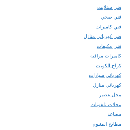
فني ستلايت
فني صحي
فني كاميرات
فني كهربائي منازل
فني مكيفات
كاميرات مراقبة
كراج الكويت
كهربائي سيارات
كهربائي منازل
محل عصير
محلات تلفونات
مصاعد
مطابخ المنيوم