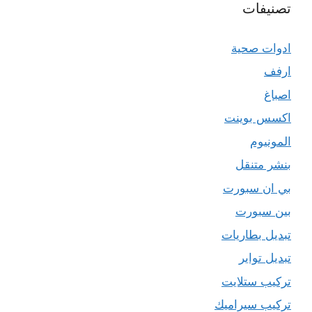
تصنيفات
ادوات صحية
ارفف
اصباغ
اكسس بوينت
المونيوم
بنشر متنقل
بي ان سبورت
بين سبورت
تبديل بطاريات
تبديل تواير
تركيب ستلايت
تركيب سيراميك