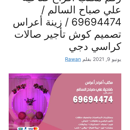
علي صباح السالم /
69694474 / زينة أعراس
تصميم كوش تأجير صالات
كراسي دجي
يونيو 9, 2021
بقلم
Rawan