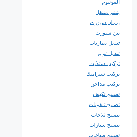
المونيوم
بنشر متنقل
بي ان سبورت
بين سبورت
تبديل بطاريات
تبديل تواير
تركيب ستلايت
تركيب سيراميك
تركيب مداخن
تصليح تكييف
تصليح تلفونات
تصليح ثلاجات
تصليح سيارات
تصليح طباخات