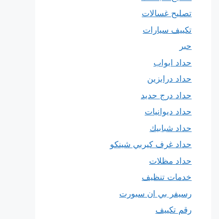
تصليح غسالات
تكييف سيارات
حبر
حداد ابواب
حداد درابزين
حداد درج حديد
حداد ديوانيات
حداد شبابيك
حداد غرف كيربي شينكو
حداد مظلات
خدمات تنظيف
رسيفر بي ان سبورت
رقم تكييف