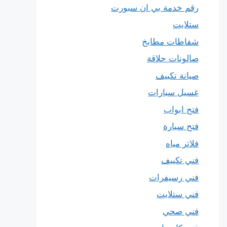
رقم خدمة بي ان سبورت
ستلايت
شفاطات مطابخ
صالونات حلاقة
صيانة تكييف
غسيل سيارات
فتح ابواب
فتح سيارة
فلاتر مياه
فني تكييف
فني رسيفرات
فني ستلايت
فني صحي