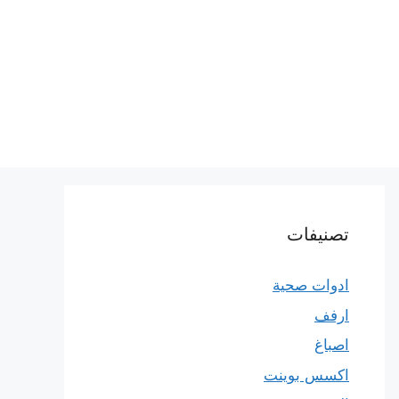
تصنيفات
ادوات صحية
ارفف
اصباغ
اكسس بوينت