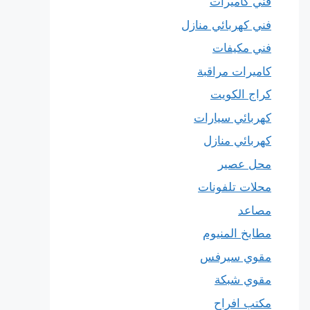
فني كاميرات
فني كهربائي منازل
فني مكيفات
كاميرات مراقبة
كراج الكويت
كهربائي سيارات
كهربائي منازل
محل عصير
محلات تلفونات
مصاعد
مطابخ المنيوم
مقوي سيرفس
مقوي شبكة
مكتب افراح