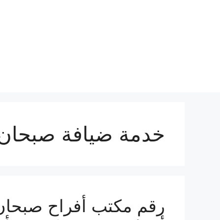
نتقل
لى
لمحتوى
خدمة ضيافة صبحان