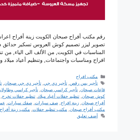
رقم مكتب أفراح صبحان الكويت زينة أفراح اع
تصوير ليزر تصميم كوش العروس تسكير حدائق داخلي
المناسبات في الكويت, من الألف الى الياء, من 
افراح ومناسبات واجتماعات, وتنظيم أعياد ميلا
التصنيفات
مكتب افراح
الوسوم
تأجير بس رقص
,
تأجير دي جي
,
تأجير دي جي صبحان
,
ت
قاعات صبحان
,
تأجير كراسي صبحان
,
تأجير كراسي وطاولا
كوش صبحان
,
تنظيم حفلات أعياد ميلاد
,
تنظيم حفلات تخرج
,
أفراح صبحان
,
زينة افراح
,
صف سيارات
,
صفك سيارات
,
عما
مكتب أفراح صبحان
,
مكتب تنظيم حفلات
,
مكتب زينة أفراح
أضف تعليق