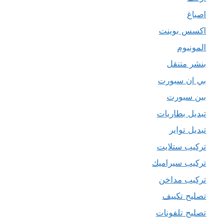
اصباغ
اكسس بوينت
المونيوم
بنشر متنقل
بي ان سبورت
بين سبورت
تبديل بطاريات
تبديل تواير
تركيب ستلايت
تركيب سيراميك
تركيب مداخن
تصليح تكييف
تصليح تلفونات