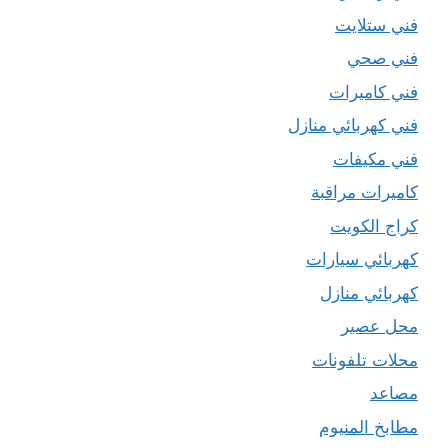
فني ستلايت
فني صحي
فني كاميرات
فني كهربائي منازل
فني مكيفات
كاميرات مراقبة
كراج الكويت
كهربائي سيارات
كهربائي منازل
محل عصير
محلات تلفونات
مصاعد
مطابخ المنيوم