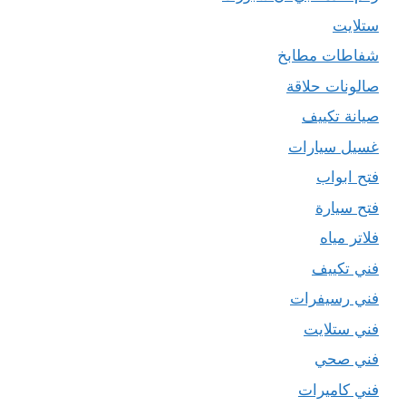
ستلايت
شفاطات مطابخ
صالونات حلاقة
صيانة تكييف
غسيل سيارات
فتح ابواب
فتح سيارة
فلاتر مياه
فني تكييف
فني رسيفرات
فني ستلايت
فني صحي
فني كاميرات