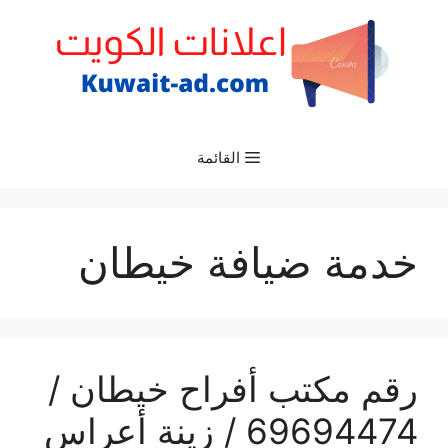
نتقل
لى
لمحتوى
القائمة
خدمة ضيافة خيطان
رقم مكتب أفراح خيطان /
69694474 / زينة أعراس