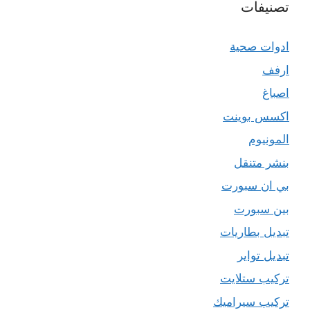
تصنيفات
ادوات صحية
ارفف
اصباغ
اكسس بوينت
المونيوم
بنشر متنقل
بي ان سبورت
بين سبورت
تبديل بطاريات
تبديل تواير
تركيب ستلايت
تركيب سيراميك