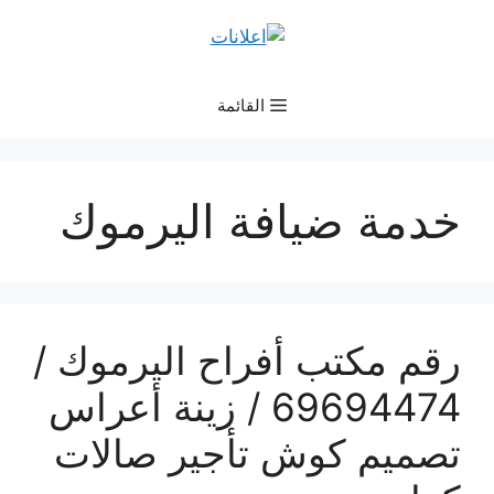
نتقل
لى
لمحتوى
القائمة
خدمة ضيافة اليرموك
رقم مكتب أفراح اليرموك /
69694474 / زينة أعراس
تصميم كوش تأجير صالات