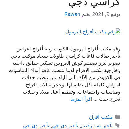
كراسي دجي
يونيو 9, 2021
بقلم
Rawan
رقم مكتب أفراح اليرموك الكويت زينة أفراح اعراس
تأجير صالات قاعات كراسي طاولات سجاد موكيت دجي
تصوير ليزر تصميم كوش العروس تسكير حدائق داخلية
وخارجية مكتب الافراح لدينا بتنظيم كافة أنواع المناسبات
في الكويت, من الألف الى الياء, من تنظيم حفلات
اعراس كاملة بكل تفاصيلها, وحجز صالات افراح
ومناسبات واجتماعات, وتنظيم أعياد ميلاد وحفلات
تخرج.حيث …
اقرأ المزيد
التصنيفات
مكتب افراح
الوسوم
تأجير بس رقص
,
تأجير دي جي
,
تأجير دي جي