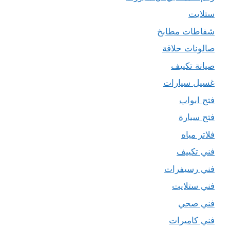
ستلايت
شفاطات مطابخ
صالونات حلاقة
صيانة تكييف
غسيل سيارات
فتح ابواب
فتح سيارة
فلاتر مياه
فني تكييف
فني رسيفرات
فني ستلايت
فني صحي
فني كاميرات