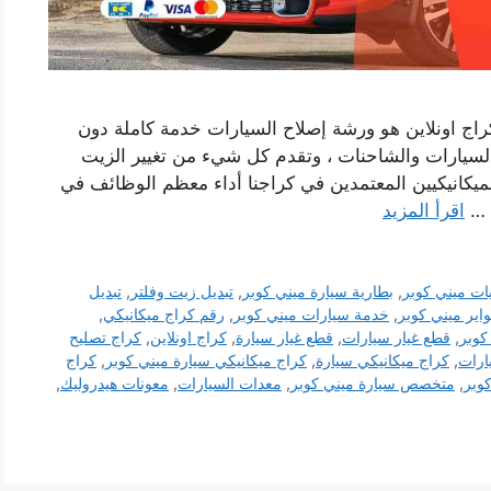
اج اونلاين هو ورشة إصلاح السيارات خدمة كاملة دون
 السيارات والشاحنات ، وتقدم كل شيء من تغيير الزيت
يكانيكيين المعتمدين في كراجنا أداء معظم الوظائف في
 …
اقرأ المزيد
ات ميني كوبر
,
بطارية سيارة ميني كوبر
,
تبديل زيت وفلتر
,
تبديل
واير ميني كوبر
,
خدمة سيارات ميني كوبر
,
رقم كراج ميكانيكي
,
كوبر
,
قطع غيار سيارات
,
قطع غيار سيارة
,
كراج اونلاين
,
كراج تصليح
يارات
,
كراج ميكانيكي سيارة
,
كراج ميكانيكي سيارة ميني كوبر
,
كراج
وبر
,
متخصص سيارة ميني كوبر
,
معدات السيارات
,
معونات هيدروليك
,