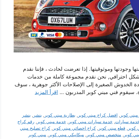
ا وجودتها وموثوقيتها. إذا تعرضت لحادث ، فإننا نقدم
شكل احترافي, نحن نقدم مجموعة كاملة من خدمات
دة الخدوش الصغيرة إلى الإصلاحات الأكثر جوهرية ، سوف
ة. سيقوم فني ميني كوبر المدربون …
اقرأ المزيد
ميني كوبر
,
افضل كراج ميني كوبر
,
بطارية ميني كوبر
,
بنشر
,
بنشر
دمة سيارات
,
خدمة سيارات ميني كوبر
,
خدمة ميني كوبر
,
رقم كراج
 كوبر
,
قطع ميني كوبر
,
كراج اخصائي ميني كوبر
,
كراج تصليح ميني
ني كوبر
,
متخصص ميني كوبر
,
ميكانيكي ميني كوبر
,
ميني كوبر