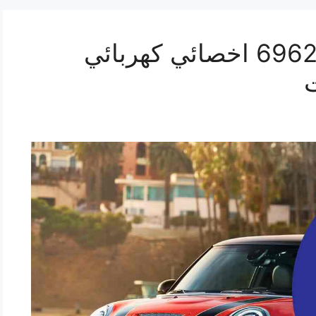
تصليح ميني كوبر 69622745 اخصائي كهربائي
ت