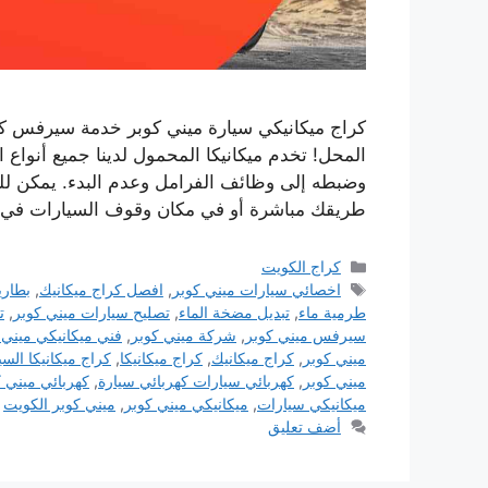
كراج ميكانيكي سيارة ميني كوبر خدمة سيرفس كر
المحل! تخدم ميكانيكا المحمول لدينا جميع أنواع
وضبطه إلى وظائف الفرامل وعدم البدء. يمكن للم
طريقك مباشرة أو في مكان وقوف السيارات في
التصنيفات
كراج الكويت
الوسوم
اخصائي سيارات ميني كوبر
,
افصل كراج ميكانيك
,
بطاري
طرمية ماء
,
تبديل مضخة الماء
,
تصليح سيارات ميني كوبر
,
ت
سيرفس ميني كوبر
,
شركة ميني كوبر
,
فني ميكانيكي ميني 
ميني كوبر
,
كراج ميكانيك
,
كراج ميكانيكا
,
كراج ميكانيكا الس
ميني كوبر
,
كهربائي سيارات كهربائي سيارة
,
كهربائي ميني ك
ميكانيكي سيارات
,
ميكانيكي ميني كوبر
,
ميني كوبر الكويت
أضف تعليق