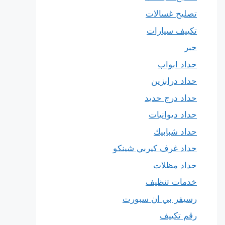
تصليح غسالات
تكييف سيارات
حبر
حداد ابواب
حداد درابزين
حداد درج حديد
حداد ديوانيات
حداد شبابيك
حداد غرف كيربي شينكو
حداد مظلات
خدمات تنظيف
رسيفر بي ان سبورت
رقم تكييف