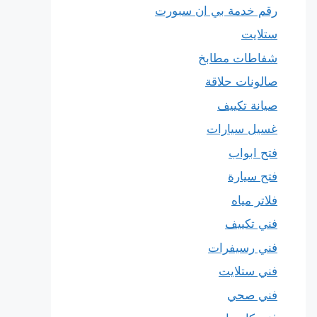
رقم خدمة بي ان سبورت
ستلايت
شفاطات مطابخ
صالونات حلاقة
صيانة تكييف
غسيل سيارات
فتح ابواب
فتح سيارة
فلاتر مياه
فني تكييف
فني رسيفرات
فني ستلايت
فني صحي