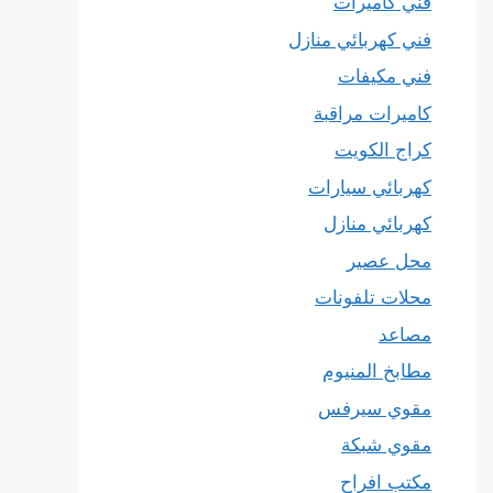
فني كاميرات
فني كهربائي منازل
فني مكيفات
كاميرات مراقبة
كراج الكويت
كهربائي سيارات
كهربائي منازل
محل عصير
محلات تلفونات
مصاعد
مطابخ المنيوم
مقوي سيرفس
مقوي شبكة
مكتب افراح