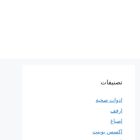
تصنيفات
ادوات صحية
ارفف
اصباغ
اكسس بوينت