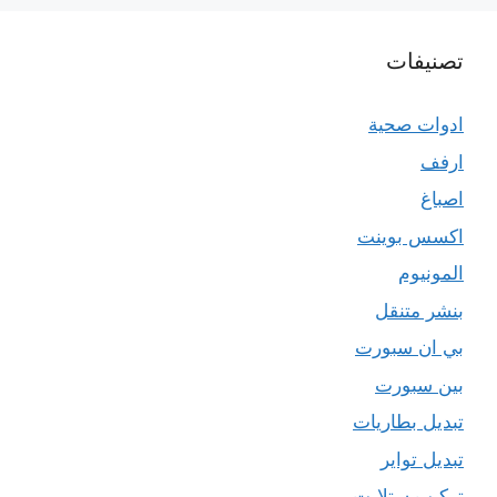
تصنيفات
ادوات صحية
ارفف
اصباغ
اكسس بوينت
المونيوم
بنشر متنقل
بي ان سبورت
بين سبورت
تبديل بطاريات
تبديل تواير
تركيب ستلايت