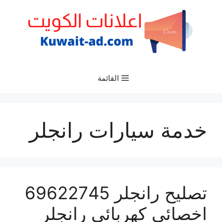
نتقل
لى
لمحتوى
القائمة
خدمة سيارات رانجلر
تصليح رانجلر 69622745
اخصائي كهربائي رانجلر