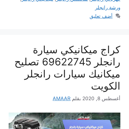
ورشة رانجلر
أضف تعليق
كراج ميكانيكي سيارة
رانجلر 69622745 تصليح
ميكانيك سيارات رانجلر
الكويت
أغسطس 8, 2020
بقلم
AMAAR