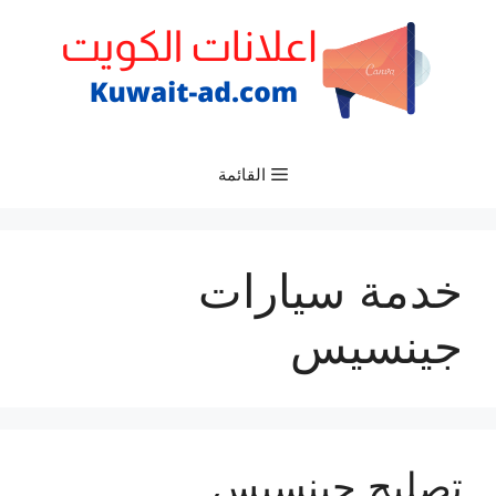
نتقل
لى
لمحتوى
القائمة
خدمة سيارات
جينسيس
تصليح جينسيس