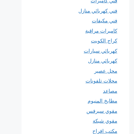
فني كاميرات
فني كهربائي منازل
فني مكيفات
كاميرات مراقبة
كراج الكويت
كهربائي سيارات
كهربائي منازل
محل عصير
محلات تلفونات
مصاعد
مطابخ المنيوم
مقوي سيرفس
مقوي شبكة
مكتب افراح