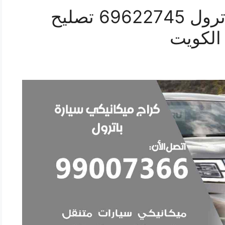
كراج ميكانيكي سيارة باترول 69622745 تصليح
الكويت