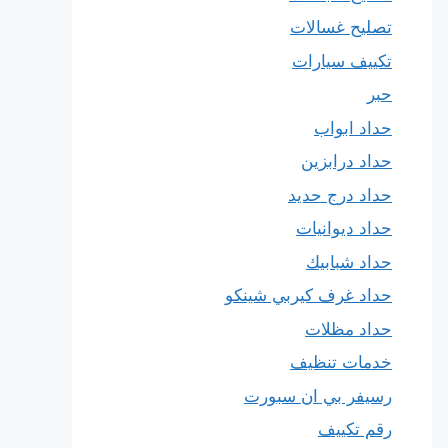
تصليح غسالات
تكييف سيارات
حبر
حداد ابواب
حداد درابزين
حداد درج حديد
حداد ديوانيات
حداد شبابيك
حداد غرف كيربي شينكو
حداد مظلات
خدمات تنظيف
رسيفر بي ان سبورت
رقم تكييف