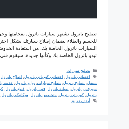
تصليح باترول تشتهر سيارات باترول بفخامتها وجود
للجسم والطلاء لضمان إصلاح سيارتك بشكل احتر
السيارات باترول الخاصة بك. من استعادة الخدو
تبدو باترول الخاصة بك وكأنها جديدة. سيقوم فني
التصنيفات
تصليح سيارات
الوسوم
اخصائي باترول
,
اخصائي كهربائي باترول
,
اصلاح باترول
,
متنقل
,
تصليح باترول
,
تصليح سيارات
,
تواير باترول
,
خدمة با
سيرفس باترول
,
صيانة باترول
,
فني باترول
,
قطع باترول
,
كر
باترول
,
كهربائي باترول
,
متخصص باترول
,
ميكانيكي باترول
,
أضف تعليق