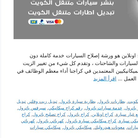
اونلاين هو ورشة إصلاح السيارات خدمة كاملة دون
 السيارات والشاحنات ، وتقدم كل شيء من تغيير الزيت
يكانيكيين المعتمدين في كراجنا أداء معظم الوظائف في
 العمل …
اقرأ المزيد
لكويت
,
بطاريات باترول
,
بطارية سيارة باترول
,
تبديل زيت وفلتر
,
تبديل
 باترول
,
خدمة سيارات باترول
,
رقم كراج ميكانيكي
,
سيرفس باترول
,
 غيار سيارة
,
كراج اونلاين
,
كراج باترول
,
كراج تصليح باترول
,
كراج
يكي سيارة
,
كراج ميكانيكي سيارة باترول
,
كهربائي باترول
,
كهربائي
يارات
,
معونات هيدروليك
,
ميكانيكي باترول
,
ميكانيكي سيارات