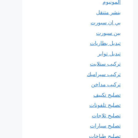
المونيوم
بنشر متنقل
بي ان سبورت
بين سبورت
تبديل بطاريات
تبديل تواير
تركيب ستلايت
تركيب سيراميك
تركيب مداخن
تصليح تكييف
تصليح تلفونات
تصليح ثلاجات
تصليح سيارات
تصليح طباخات