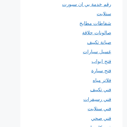
رقم خدمة بي ان سبورت
ستلايت
شفاطات مطابخ
صالونات حلاقة
صيانة تكييف
غسيل سيارات
فتح ابواب
فتح سيارة
فلاتر مياه
فني تكييف
فني رسيفرات
فني ستلايت
فني صحي