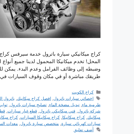
كراج ميكانيكي سيارة باترول خدمة سيرفس كراج 
المحل! تخدم ميكانيكا المحمول لدينا جميع أنواع
وضبطه إلى وظائف الفرامل وعدم البدء. يمكن للم
طريقك مباشرة أو في مكان وقوف السيارات في
التصنيفات
كراج الكويت
الوسوم
اخصائي سيارات باترول
,
افصل كراج ميكانيك
,
باترول ا
طرمية ماء
,
تبديل مضخة الماء
,
تصليح سيارات باترول
,
تواير
شركة باترول
,
فني ميكانيكي باترول
,
قطع غيار سيارات
,
قطع
ميكانيك
,
كراج ميكانيكا
,
كراج ميكانيكا السيارات
,
كراج ميكان
سيارات كهربائي سيارة
,
متخصص سيارة باترول
,
معدات الس
أضف تعليق