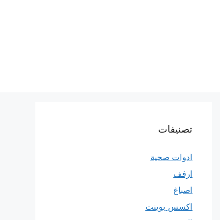
تصنيفات
ادوات صحية
ارفف
اصباغ
اكسس بوينت