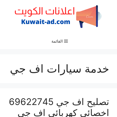
نتقل
لى
لمحتوى
القائمة
خدمة سيارات اف جي
تصليح اف جي 69622745
اخصائي كهربائي اف جي