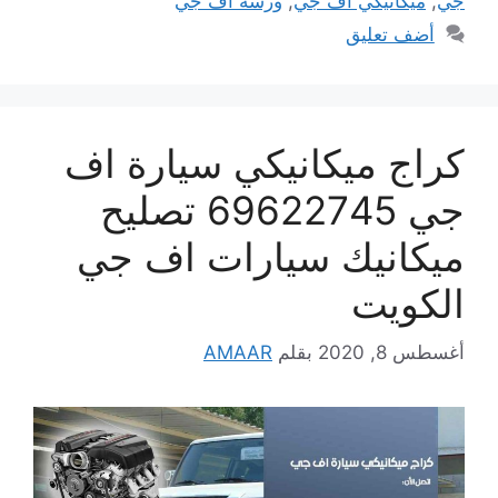
جي
,
ميكانيكي اف جي
,
ورشة اف جي
أضف تعليق
كراج ميكانيكي سيارة اف
جي 69622745 تصليح
ميكانيك سيارات اف جي
الكويت
أغسطس 8, 2020
بقلم
AMAAR