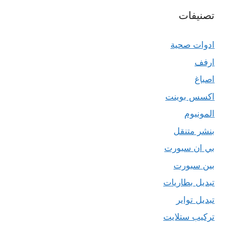
تصنيفات
ادوات صحية
ارفف
اصباغ
اكسس بوينت
المونيوم
بنشر متنقل
بي ان سبورت
بين سبورت
تبديل بطاريات
تبديل تواير
تركيب ستلايت