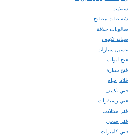
ستلايت
شفاطات مطابخ
صالونات حلاقة
صيانة تكييف
غسيل سيارات
فتح ابواب
فتح سيارة
فلاتر مياه
فني تكييف
فني رسيفرات
فني ستلايت
فني صحي
فني كاميرات