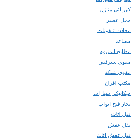
كهربائي منازل
محل عصير
محلات تلفونات
مصاعد
مطابخ المنيوم
مقوي سيرفس
مقوي شبكة
مكتب افراح
ميكانيكي سيارات
نجار فتح ابواب
نقل اثاث
نقل عفش
نقل عفش اثاث