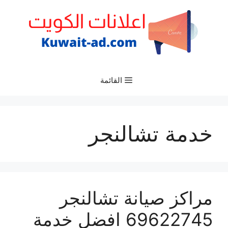
نتقل
لى
لمحتوى
القائمة
خدمة تشالنجر
مراكز صيانة تشالنجر
69622745 افضل خدمة