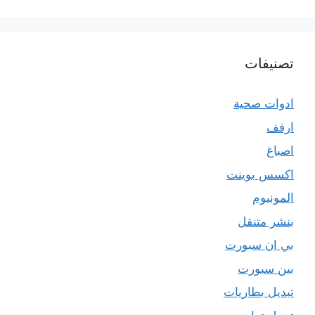
تصنيفات
ادوات صحية
ارفف
اصباغ
اكسس بوينت
المونيوم
بنشر متنقل
بي ان سبورت
بين سبورت
تبديل بطاريات