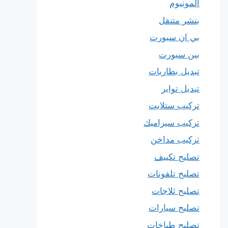
المونيوم
بنشر متنقل
بي ان سبورت
بين سبورت
تبديل بطاريات
تبديل تواير
تركيب ستلايت
تركيب سيراميك
تركيب مداخن
تصليح تكييف
تصليح تلفونات
تصليح ثلاجات
تصليح سيارات
تصليح طباخات