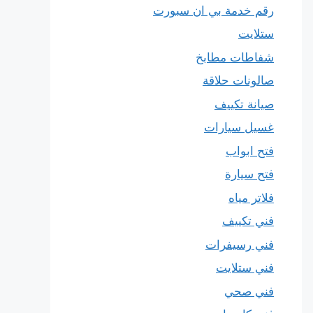
رقم خدمة بي ان سبورت
ستلايت
شفاطات مطابخ
صالونات حلاقة
صيانة تكييف
غسيل سيارات
فتح ابواب
فتح سيارة
فلاتر مياه
فني تكييف
فني رسيفرات
فني ستلايت
فني صحي