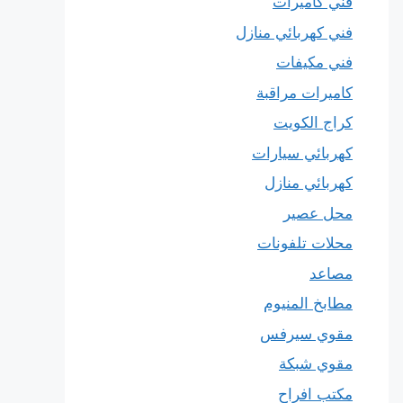
فني كاميرات
فني كهربائي منازل
فني مكيفات
كاميرات مراقبة
كراج الكويت
كهربائي سيارات
كهربائي منازل
محل عصير
محلات تلفونات
مصاعد
مطابخ المنيوم
مقوي سيرفس
مقوي شبكة
مكتب افراح