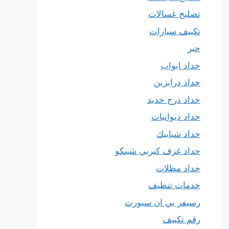
تصليح غسالات
تكييف سيارات
حبر
حداد ابواب
حداد درابزين
حداد درج حديد
حداد ديوانيات
حداد شبابيك
حداد غرف كيربي شينكو
حداد مظلات
خدمات تنظيف
رسيفر بي ان سبورت
رقم تكييف