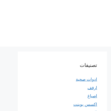
تصنيفات
ادوات صحية
ارفف
اصباغ
اكسس بوينت