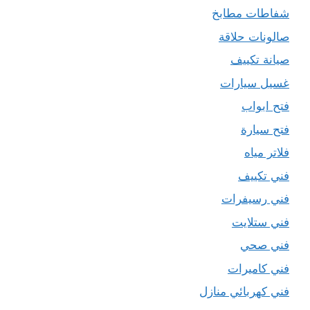
شفاطات مطابخ
صالونات حلاقة
صيانة تكييف
غسيل سيارات
فتح ابواب
فتح سيارة
فلاتر مياه
فني تكييف
فني رسيفرات
فني ستلايت
فني صحي
فني كاميرات
فني كهربائي منازل