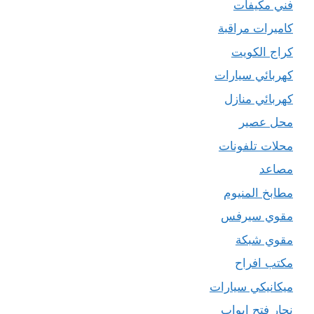
فني مكيفات
كاميرات مراقبة
كراج الكويت
كهربائي سيارات
كهربائي منازل
محل عصير
محلات تلفونات
مصاعد
مطابخ المنيوم
مقوي سيرفس
مقوي شبكة
مكتب افراح
ميكانيكي سيارات
نجار فتح ابواب