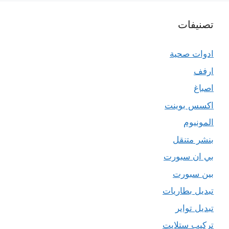
تصنيفات
ادوات صحية
ارفف
اصباغ
اكسس بوينت
المونيوم
بنشر متنقل
بي ان سبورت
بين سبورت
تبديل بطاريات
تبديل تواير
تركيب ستلايت