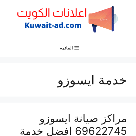
نتقل
لى
لمحتوى
القائمة
خدمة ايسوزو
مراكز صيانة ايسوزو
69622745 افضل خدمة