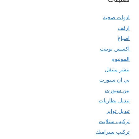
ادوات صحية
ارفف
اصباغ
اكسس بوينت
المونيوم
بنشر متنقل
بي ان سبورت
بين سبورت
تبديل بطاريات
تبديل تواير
تركيب ستلايت
تركيب سيراميك