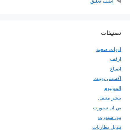
أضف تعليق
تصنيفات
ادوات صحية
ارفف
اصباغ
اكسس بوينت
المونيوم
بنشر متنقل
بي ان سبورت
بين سبورت
تبديل بطاريات