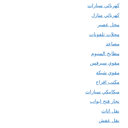
كهربائي سيارات
كهربائي منازل
محل عصير
محلات تلفونات
مصاعد
مطابخ المنيوم
مقوي سيرفس
مقوي شبكة
مكتب افراح
ميكانيكي سيارات
نجار فتح ابواب
نقل اثاث
نقل عفش