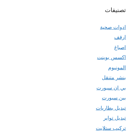
تصنيفات
ادوات صحية
ارفف
اصباغ
اكسس بوينت
المونيوم
بنشر متنقل
بي ان سبورت
بين سبورت
تبديل بطاريات
تبديل تواير
تركيب ستلايت