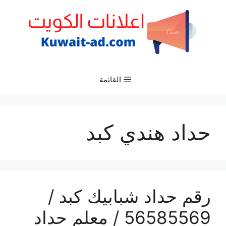
نتقل
لى
لمحتوى
القائمة
حداد هندي كبد
رقم حداد شبابيك كبد /
56585569 / معلم حداد