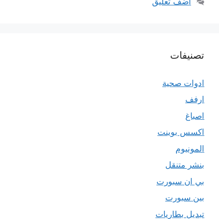
أضف تعليق
تصنيفات
ادوات صحية
ارفف
اصباغ
اكسس بوينت
المونيوم
بنشر متنقل
بي ان سبورت
بين سبورت
تبديل بطاريات