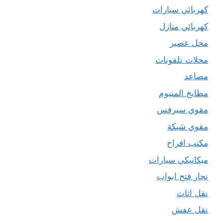
كهربائي سيارات
كهربائي منازل
محل عصير
محلات تلفونات
مصاعد
مطابخ المنيوم
مقوي سيرفس
مقوي شبكة
مكتب افراح
ميكانيكي سيارات
نجار فتح ابواب
نقل اثاث
نقل عفش