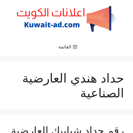
نتقل
لى
لمحتوى
القائمة
حداد هندي العارضية
الصناعية
رقم حداد شبابيك العارضية