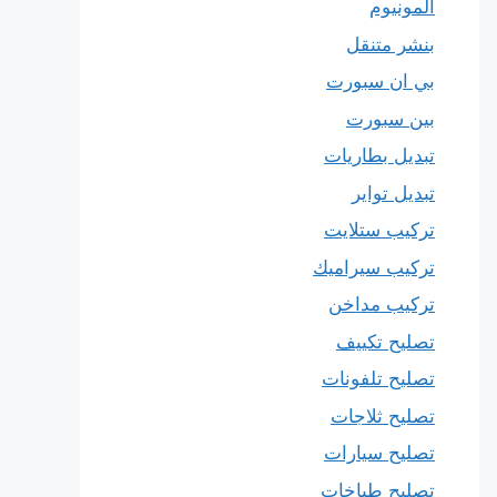
المونيوم
بنشر متنقل
بي ان سبورت
بين سبورت
تبديل بطاريات
تبديل تواير
تركيب ستلايت
تركيب سيراميك
تركيب مداخن
تصليح تكييف
تصليح تلفونات
تصليح ثلاجات
تصليح سيارات
تصليح طباخات