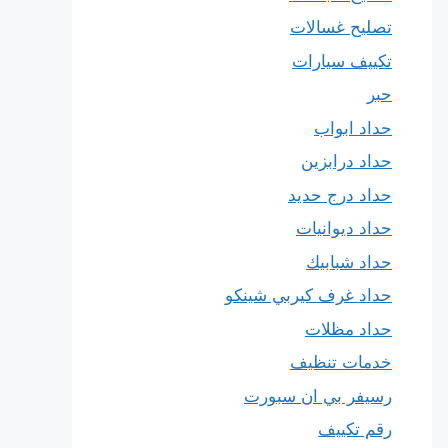
تصليح غسالات
تكييف سيارات
حبر
حداد ابواب
حداد درابزين
حداد درج حديد
حداد ديوانيات
حداد شبابيك
حداد غرف كيربي شينكو
حداد مظلات
خدمات تنظيف
رسيفر بي ان سبورت
رقم تكييف