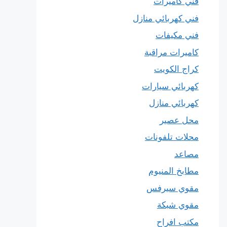
فني كاميرات
فني كهربائي منازل
فني مكيفات
كاميرات مراقبة
كراج الكويت
كهربائي سيارات
كهربائي منازل
محل عصير
محلات تلفونات
مصاعد
مطابخ المنيوم
مقوي سيرفس
مقوي شبكة
مكتب افراح