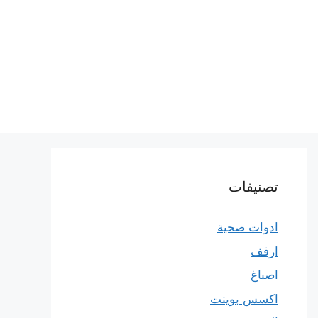
تصنيفات
ادوات صحية
ارفف
اصباغ
اكسس بوينت